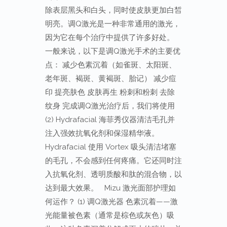
除表层黑头和白头，同时使皮肤更加白皙
明亮。调Q激光是一种非常通用的激光，
因为它在每个治疗中提供了许多好处。
一般来说，以下是调Q激光手术的主要优
点： 减少色素沉着（如雀斑、太阳斑、
老年斑、褐斑、黄褐斑、胎记） 减少痘
印 提亮肤色 皮肤再生 粉刺和粉刺 去除
纹身 完成调Q激光治疗后，我们将使用
(2) Hydrafacial 海菲秀仪器清洁毛孔并
注入强效抗氧化剂和保湿精华液。
Hydrafacial 使用 Vortex 吸头清洁堵塞
的毛孔，不会感到任何疼痛。它还同时注
入抗氧化剂、透明质酸和肽的混合物，以
达到最大效果。 Mizu 激光面部护理如
何运作？ (1) 调Q激光器 色素沉着——激
光能量被色素（通常是棕色或灰色）吸