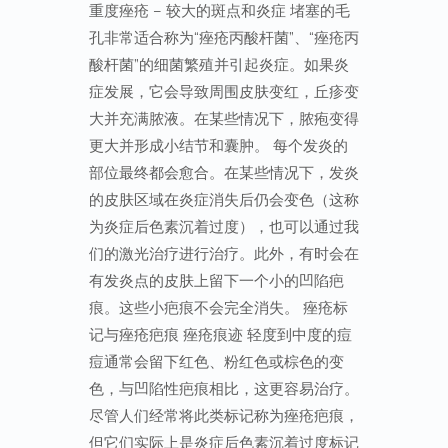
重度痤疮 – 较大的斑点和炎症 堵塞的毛
孔非常适合称为“痤疮丙酸杆菌”、“痤疮丙
酸杆菌”的细菌繁殖并引起炎症。如果炎
症发展，它会导致周围皮肤变红，丘疹变
大并充满脓液。在某些情况下，脓疱变得
更大并形成小结节和囊肿。 每个发炎的
部位最终都会愈合。在某些情况下，发炎
的皮肤区域在炎症消失后仍会变色（这称
为炎症后色素沉着过度），也可以通过我
们的激光治疗进行治疗。此外，有时会在
有发炎点的皮肤上留下一个小的凹陷疤
痕。这些小疤痕不会完全消失。 痤疮标
记与痤疮疤痕 痤疮痕迹 轻度到中度的痘
痘通常会留下红色、粉红色或棕色的变
色，与凹陷性疤痕相比，这更容易治疗。
尽管人们经常将此类标记称为痤疮疤痕，
但它们实际上是炎症后色素沉着过度标记