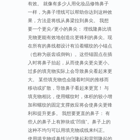
有效。 就像有多少人用化妆品修饰鼻子
一样，为鼻子埋线可以帮助你达到这种效
果，方法是将线从鼻梁拉到鼻尖。 我想
要一个更尖/更小的鼻尖： 埋线隆鼻比填
充物更能有效地创造出更锋利的鼻尖。现
在所有的鼻线都设计有沿着螺纹的小锚点
（也称为嵌齿或倒钩）。这些锚固点在插
入时将鼻子抬起，从而使鼻尖更尖更小。
过多的填充物实际上会导致鼻尖看起来更
大。 某些填充物也会随着时间的推移而
移动或扩散，导致鼻子看起来更宽！ 与
填充物相比，使用螺纹时，体积的较小增
加和螺纹的固定支撑效应将会使鼻尖更锋
利和提升更多。 我想要更直的鼻子： 有
些人的鼻子上有肿块或“凹痕”。鼻子上的
这种不均匀可以用填充物或线来纠正。
使用填充物或鼻线治疗隆起和背部隆起的