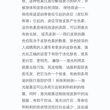
收。这种色素沉着分解成更小的碎片，并
被身体和皮肤自然清除。 痤疮痕迹——
痤疮痕迹是由青春痘引起的炎症（发红和
疼痛）引起的。炎症导致皮肤产生色素。
这些色素是痤疮痕迹的原因，可以用激光
有效去除。 提亮皮肤——我们皮肤的颜
色也取决于皮肤色素的数量。肤色较深的
人或晒黑的人通常有更多的皮肤色素。激
光在正确的设置下有助于淡化肤色，使其
更白皙、更明亮。 嫩肤——激光利用其
能量去除污垢、死皮细胞、油脂和面部表
面毛发。把它当作一个快速、有效和多用
途的医疗面部护理！ 粉刺和粉刺——激
光能量还可以杀死引起粉刺和粉刺的细
菌。同时，激光能量还能收缩皮肤中的油
脂腺，有助于控油。激光治疗后，青春痘
和粉刺的发炎情况也往往会减少，这会减